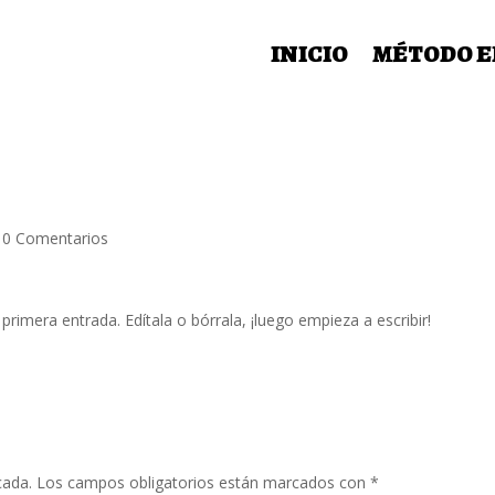
INICIO
MÉTODO E
|
0 Comentarios
rimera entrada. Edítala o bórrala, ¡luego empieza a escribir!
cada.
Los campos obligatorios están marcados con
*